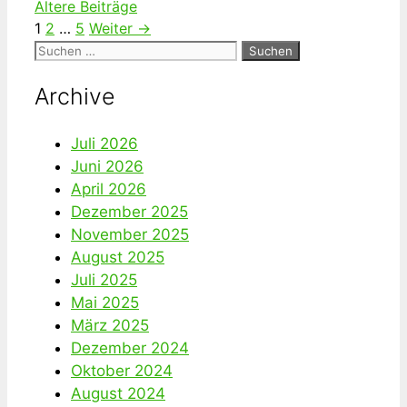
Ältere Beiträge
Seite
Seite
Seite
1
2
…
5
Weiter
→
Suche
nach:
Archive
Juli 2026
Juni 2026
April 2026
Dezember 2025
November 2025
August 2025
Juli 2025
Mai 2025
März 2025
Dezember 2024
Oktober 2024
August 2024