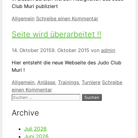
Club Muri publiziert
Kategorien
Allgemein
Schreibe einen Kommentar
Seite wird überarbeitet !!
14. Oktober 2015
9. Oktober 2015
von
admin
Hier entsteht die neue Webseite des Judo Club
Muri !
Kategorien
Allgemein
,
Anlässe
,
Trainings
,
Turniere
Schreibe
einen Kommentar
Suche
nach:
Archive
Juli 2026
Juni 2026